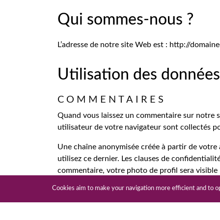
Qui sommes-nous ?
L’adresse de notre site Web est : http://domai
Utilisation des données
COMMENTAIRES
Quand vous laissez un commentaire sur notre sit
utilisateur de votre navigateur sont collectés 
Une chaîne anonymisée créée à partir de votre 
utilisez ce dernier. Les clauses de confidentiali
commentaire, votre photo de profil sera visibl
MÉDIAS
Cookies aim to make your navigation more efficient and to op
Si vous êtes un utilisateur ou une utilisatrice e
images contenant des données EXIF de coordonné