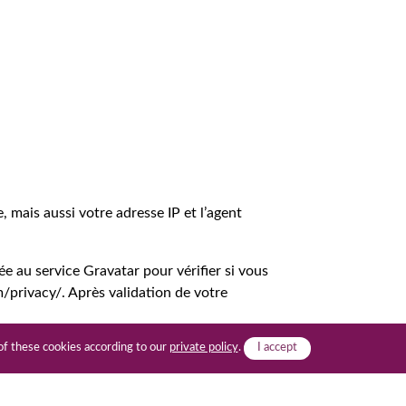
 mais aussi votre adresse IP et l’agent
 au service Gravatar pour vérifier si vous
om/privacy/. Après validation de votre
 of these cookies according to our
private policy
.
I accept
s vous conseillons d’éviter de téléverser des
extraire des données de localisation depuis