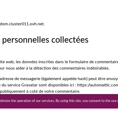
nedom.cluster011.ovh.net.
 personnelles collectées
e web, les données inscrites dans le formulaire de commentaire,
pour nous aider à la détection des commentaires indésirables.
adresse de messagerie (également appelée hash) peut être envoyée
té du service Gravatar sont disponibles ici : https://automattic.c
e publiquement à coté de votre commentaire.
timize the operation of our services. By using this site, you consent to the use
nregistré·e et que vous téléversez des images sur le site web, nou
es GPS. Les visiteurs de votre site web peuvent télécharger et 